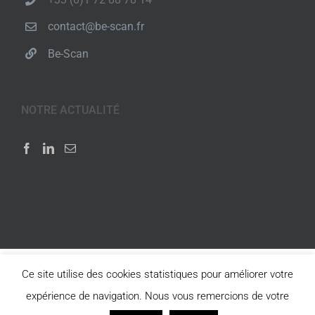
contact@be-scan.fr
Be-Scan
NOTRE ACTUALITÉ
Ce site utilise des cookies statistiques pour améliorer votre
© Copyright 2012 -
2026 | Propulsé par
TrekCom
| Tous
expérience de navigation. Nous vous remercions de votre
droits réservés |
Mentions légales