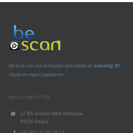
Be-Scan est une entreprise spécialisée en
scanning 3D
située en région parisienne.
NOUS CONTACTER
27 Bis avenue Henri Barbusse
93220 Gagny
+33 (0)1 72 88 78 14