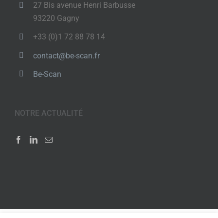
27 Bis avenue Henri Barbusse
93220 Gagny
+33 (0)1 72 88 78 14
contact@be-scan.fr
Be-Scan
NOTRE ACTUALITÉ